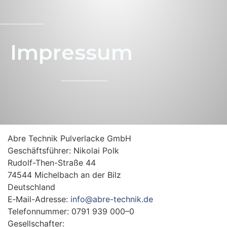
Impres­sum
Abre Tech­nik Pul­ver­la­cke GmbH
Geschäfts­füh­rer: Niko­lai Polk
Rudolf-Then-Stra­­ße 44
74544 Michel­bach an der Bilz
Deutsch­land
E‑Mail-Adres­­se:
info@abre-technik.de
Tele­fon­num­mer: 0791 939 000–0
Gesell­schaf­ter: