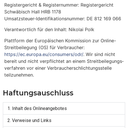
Regis­ter­ge­richt & Regis­ter­num­mer: Regis­ter­ge­richt
Schwä­bisch Hall HRB 1178
Umsat­z­­steu­er-Iden­­ti­­fi­­ka­­ti­on­s­­nu­m­­mer: DE 812 169 066
Ver­ant­wort­lich für den Inhalt: Niko­lai Polk
Platt­form der Euro­päi­schen Kom­mis­si­on zur Online-
Strei­t­­bei­­le­­gung (OS) für Ver­brau­cher:
https://ec.europa.eu/consumers/odr/
. Wir sind nicht
bereit und nicht ver­pflich­tet an einem Streit­bei­le­gungs­
ver­fah­ren vor einer Ver­brau­cher­schlich­tungs­stel­le
teilzunehmen.
Haf­tungs­au­schluss
1. Inhalt des Onlineangebotes
2. Ver­wei­se und Links