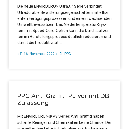
Die neue ENVIROCRON UltraX™ Serie ver­bin­det
Ultra­dura­ble Bewit­te­rungs­ei­gen­schaf­ten mit effi­zi­
en­ten Fer­ti­gungs­pro­zes­sen und einem wach­sen­den
Umwelt­be­wusst­sein. Das Nie­­der­­te­m­­pe­ra­­tur-Sys­­
tem mit Speed-Cure-Opti­on kann die Durch­lauf­zei­
ten im Her­stel­lungs­pro­zess deut­lich redu­zie­ren und
damit die Produktivität …
•
•
16. Novem­ber 2022
PPG
PPG Anti-Graf­fi­ti-Pul­ver mit DB-
Zulassung
Mit ENVIROCRON® P8 Seri­es Anti-Graf­­fi­­ti haben
schar­fe Rei­ni­ger und Che­mi­ka­li­en kei­ne Chan­ce. Der
spe­zi­ell ent­wi­ckel­te Hybrid­pul­ver­lack für Innen­an­