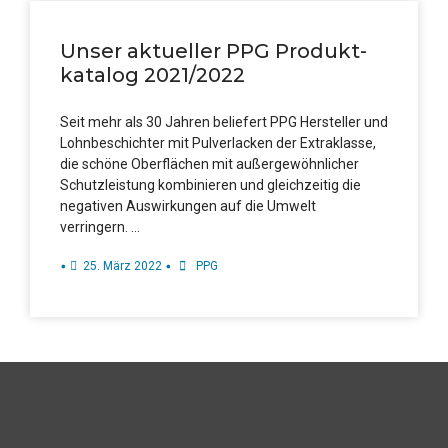
Unser aktu­el­ler PPG Pro­dukt­
ka­ta­log 2021/2022
Seit mehr als 30 Jah­ren belie­fert PPG Her­stel­ler und
Lohn­be­schichter mit Pul­ver­la­cken der Extra­klas­se,
die schö­ne Ober­flä­chen mit außer­ge­wöhn­li­cher
Schutz­leis­tung kom­bi­nie­ren und gleich­zei­tig die
nega­ti­ven Aus­wir­kun­gen auf die Umwelt
verringern. …
•
•
25. März 2022
PPG