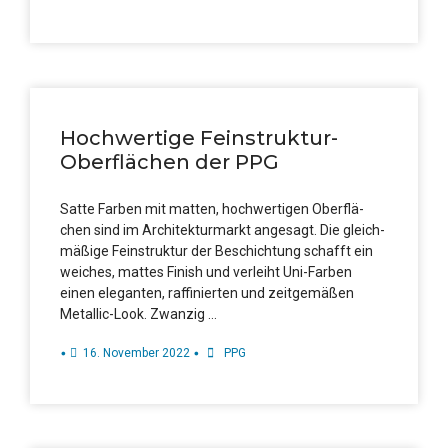
Hoch­wer­ti­ge Fein­struk­tur-
Ober­flä­chen der PPG
Sat­te Far­ben mit mat­ten, hoch­wer­ti­gen Ober­flä­
chen sind im Archi­tek­turmarkt ange­sagt. Die gleich­
mä­ßi­ge Fein­struk­tur der Beschich­tung schafft ein
wei­ches, mat­tes Finish und ver­leiht Uni-Far­­ben
einen ele­gan­ten, raf­fi­nier­ten und zeit­ge­mä­ßen
Metal­­lic-Look. Zwanzig …
•
•
16. Novem­ber 2022
PPG