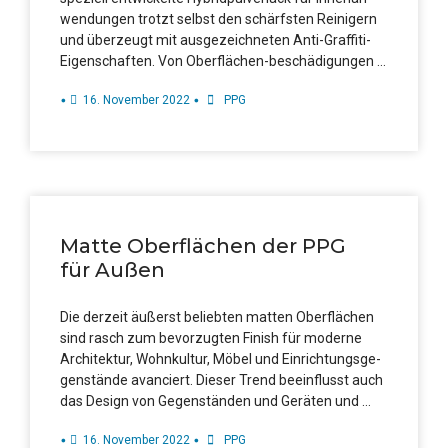
wen­dun­gen trotzt selbst den schärfs­ten Rei­ni­gern
und über­zeugt mit aus­ge­zeich­ne­ten Anti-Graf­­fi­­ti-
Eigen­­schaf­­ten. Von Oberflächen-beschädigungen …
•
•
16. Novem­ber 2022
PPG
Mat­te Ober­flä­chen der PPG
für Außen
Die der­zeit äußerst belieb­ten mat­ten Ober­flä­chen
sind rasch zum bevor­zug­ten Finish für moder­ne
Archi­tek­tur, Wohn­kul­tur, Möbel und Ein­rich­tungs­ge­
gen­stän­de avan­ciert. Die­ser Trend beein­flusst auch
das Design von Gegen­stän­den und Gerä­ten und …
•
•
16. Novem­ber 2022
PPG