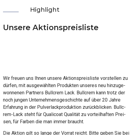
High­light
Unse­re Aktionspreisliste
Wir freu­en uns Ihnen unse­re Akti­ons­preis­lis­te vor­stel­len zu
dür­fen, mit aus­ge­wähl­ten Pro­duk­ten unse­res neu hin­zu­ge­
won­ne­nen Part­ners Bull­c­rem Lack. Bull­c­rem kann trotz der
noch jun­gen Unter­neh­mens­ge­schich­te auf über 20 Jah­re
Erfah­rung in der Pul­ver­lack­pro­duk­ti­on zurück­bli­cken. Bull­c­
rem-Lack steht für Qua­li­coat Qua­li­tät zu vor­teil­haf­ten Prei­
sen, für Far­ben die man immer braucht.
Die Akti­on gilt so lan­ge der Vor­rat reicht. Bit­te geben Sie bei