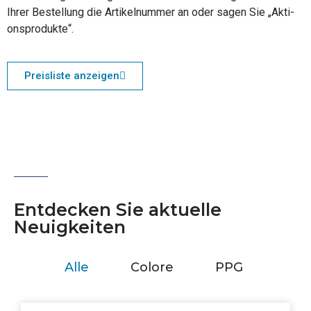
Ihrer Bestel­lung die Arti­kel­num­mer an oder sagen Sie „Akti­
ons­pro­duk­te“.
Preis­lis­te anzeigen
Ent­de­cken Sie aktu­el­le
Neuigkeiten
Alle
Colore
PPG