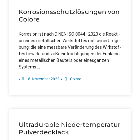
Kor­ro­si­ons­schutz­lö­sun­gen von
Colore
Kor­ro­si­on ist nach DINEN ISO 8044–2020 die Reak­ti­
on eines metal­li­schen Werk­stof­fes mit sei­nerUmge­
bung, die eine mess­ba­re Ver­än­de­rung des Wirk­stof­
fes bewirkt und zuBeein­träch­ti­gun­gen der Funk­ti­on
eines metal­li­schen Bau­teils oder einesgan­zen
Systems …
•
•
16. Novem­ber 2022
Colo­re
Ultra­dura­ble Nie­der­tem­pe­ra­tur
Pulverdecklack