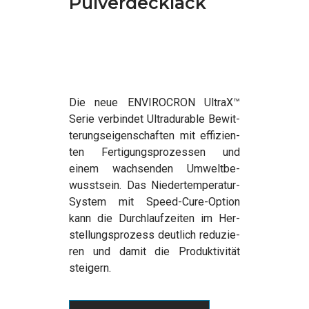
Pulverdecklack
Die neue ENVIROCRON UltraX™
Serie ver­bin­det Ultra­dura­ble Bewit­
te­rungs­ei­gen­schaf­ten mit effi­zi­en­
ten Fer­ti­gungs­pro­zes­sen und
einem wach­sen­den Umwelt­be­
wusst­sein. Das Nie­der­tem­pe­ra­tur-
Sys­tem mit Speed-Cure-Opti­on
kann die Durch­lauf­zei­ten im Her­
stel­lungs­pro­zess deut­lich redu­zie­
ren und damit die Pro­duk­ti­vi­tät
steigern.