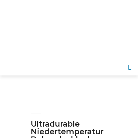
DE
Ultradurable
Niedertemperatur