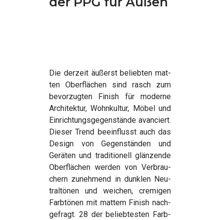
der PPG für Außen
Die der­zeit äußerst belieb­ten mat­
ten Ober­flä­chen sind rasch zum
bevor­zug­ten Finish für moder­ne
Archi­tek­tur, Wohn­kul­tur, Möbel und
Ein­rich­tungs­ge­gen­stän­de avan­ciert.
Die­ser Trend beein­flusst auch das
Design von Gegen­stän­den und
Gerä­ten und tra­di­tio­nell glän­zen­de
Ober­flä­chen wer­den von Ver­brau­
chern zuneh­mend in dunk­len Neu­
tral­tö­nen und wei­chen, cre­mi­gen
Farb­tö­nen mit mat­tem Finish nach­
ge­fragt. 28 der belieb­tes­ten Farb­