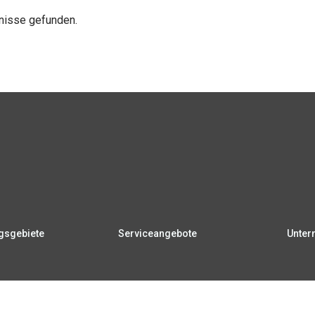
bnisse gefunden.
sgebiete
Serviceangebote
Unter