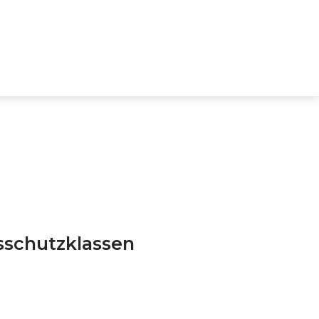
DE
RVICEANGEBOTE
UNTERNEHMEN
DOWNLOADS
sschutzklassen